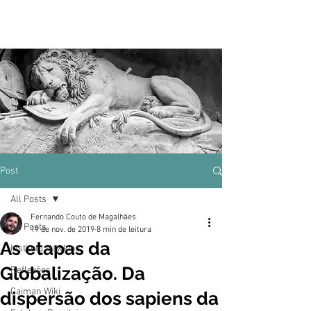
Post
All Posts
Fernando Couto de Magalhães
All Posts
19 de nov. de 2019
8 min de leitura
As etapas da
Instituto Hawkins
Globalização. Da
Reflexões
Caiman Wiki
dispersão dos sapiens da