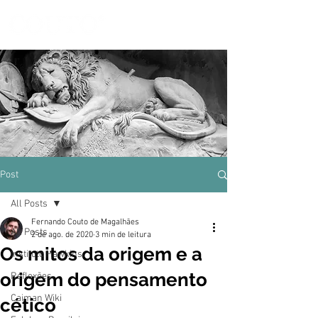
Post
All Posts
Fernando Couto de Magalhães
All Posts
2 de ago. de 2020
3 min de leitura
Os mitos da origem e a
Instituto Hawkins
origem do pensamento
Reflexões
Caiman Wiki
cético