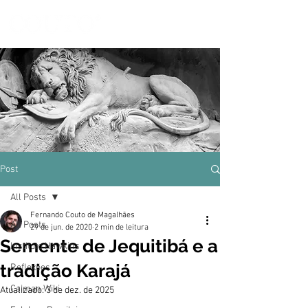
Post
All Posts
Fernando Couto de Magalhães
All Posts
29 de jun. de 2020
2 min de leitura
Semente de Jequitibá e a
Instituto Hawkins
tradição Karajá
Reflexões
Caiman Wiki
Atualizado:
3 de dez. de 2025