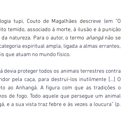
logia tupi, Couto de Magalhães des
creve (em 
“O 
o temido, associado à morte, à ilusão e à punição 
a natureza. Para o autor, o termo 
añangá
 não se 
tegoria espiritual ampla, ligada a almas errantes, 
ais que atuam no mundo físico.
devia proteger todos os animais terrestres contra 
r pela caça, para destruí-los inutilmente [...] O 
to ao Anhangá. A figura com que as tradições o 
os de fogo. Todo aquele que persegue um animal 
 e a sua vista traz febre e às vezes a loucura” (p. 