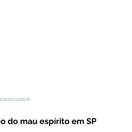
anocentro.com.br
io do mau espírito em SP