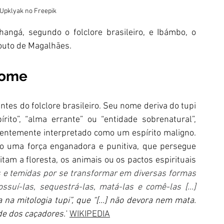
Upklyak no Freepik
angá, segundo o folclore brasileiro, e Ibámbo, o 
outo de Magalhães.
nome
Anhangá é uma das entidades mais interessantes do folclore brasileiro. Seu nome deriva do tupi 
ito”, “alma errante” ou “entidade sobrenatural”, 
entemente interpretado como um espírito maligno. 
o uma força enganadora e punitiva, que persegue 
am a floresta, os animais ou os pactos espirituais 
 e temidas por se transformar em diversas formas 
para enganar as pessoas, amaldiçoá-las, possuí-las, sequestrá-las, matá-las e comê-las [...] 
 na mitologia tupi”, que “[...] não devora nem mata. 
de dos caçadores."
WIKIPEDIA