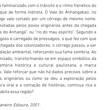
amiliarizado com o trânsito e o ritmo frenético do 
e de forma indireta. O Vale do Anhangabaú, no 
igo vale cortado por um córrego de mesmo nome. 
vitadas pelos povos originários antes da chegada 
 do Anhangá", ou "rio do mau espírito". Segundo a 
igoso e carregado de presságios, o que fez com que 
chegada dos colonizadores, o córrego passou a ser 
adação ambiental, reforçando sua fama sombria. Ao 
banizado, transformando-se em espaço simbólico da 
ória histórica e cultural paulistana, a marca 
. Vale reforçar que não há dados precisos sobre a 
 originários ou como se deu a exploração pelos 
a oral e a contação de histórias, continua rica e 
abita essa região?
Janeiro: Ediouro, 2001.