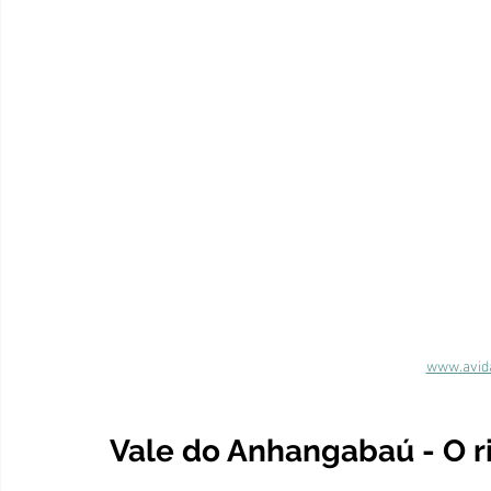
www.avid
Vale do Anhangabaú - O r