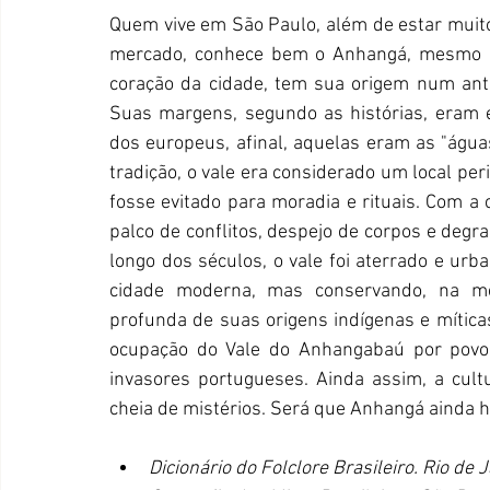
Quem vive em São Paulo, além de estar muito f
mercado, conhece bem o Anhangá, mesmo qu
coração da cidade, tem sua origem num ant
Suas margens, segundo as histórias, eram e
dos europeus, afinal, aquelas eram as "águas
tradição, o vale era considerado um local per
fosse evitado para moradia e rituais. Com a 
palco de conflitos, despejo de corpos e degr
longo dos séculos, o vale foi aterrado e ur
cidade moderna, mas conservando, na mem
profunda de suas origens indígenas e míticas
ocupação do Vale do Anhangabaú por povos
invasores portugueses. Ainda assim, a cultur
cheia de mistérios. Será que Anhangá ainda h
Dicionário do Folclore Brasileiro. Rio de 