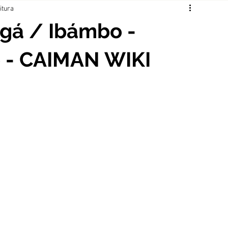
itura
gá / Ibámbo -
ro - CAIMAN WIKI