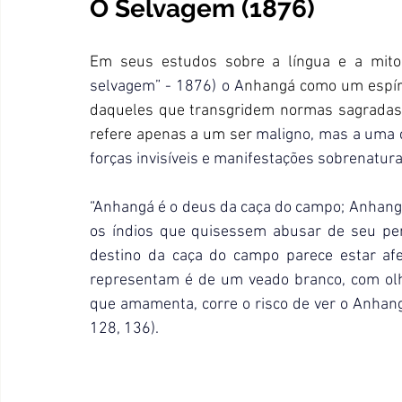
O Selvagem (1876)
Em seus estudos sobre a língua e a mito
selvagem” - 1876)
 o A
nhangá como um espírit
daqueles que transgridem normas sagradas d
refere apenas a um ser 
maligno, mas a uma ca
forças invisíveis e manifestações sobrenatur
“Anhangá é o deus da caça do campo; Anhangá 
os índios que quisessem abusar de seu pendo
destino da caça do campo parece estar afe
representam é de um veado branco, com olh
que amamenta, corre o risco de ver o Anhangá,
128, 136). 