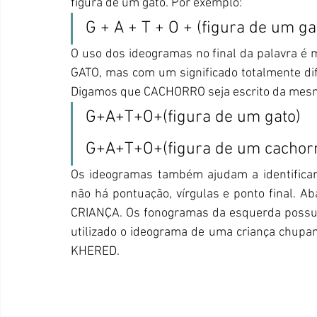
figura de um gato. Por exemplo:
G + A + T + O + (figura de um ga
O uso dos ideogramas no final da palavra é m
GATO, mas com um significado totalmente difer
Digamos que CACHORRO seja escrito da mes
G+A+T+O+(figura de um gato)
G+A+T+O+(figura de um cachor
Os ideogramas também ajudam a identificar
não há pontuação, vírgulas e ponto final. Ab
CRIANÇA. Os fonogramas da esquerda possuem
utilizado o ideograma de uma criança chupan
KHERED.