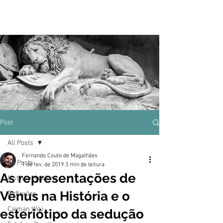
Post
All Posts
Fernando Couto de Magalhães
All Posts
1 de fev. de 2019
3 min de leitura
As representações de
Instituto Hawkins
Vênus na História e o
Reflexões
Caiman Wiki
esteriótipo da sedução