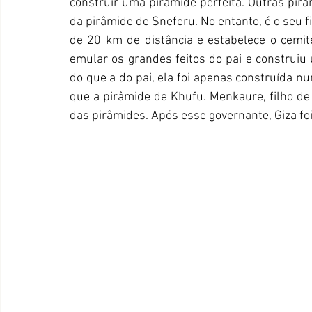
construir uma pirâmide perfeita. Outras pirâ
da pirâmide de Sneferu. No entanto, é o seu f
de 20 km de distância e estabelece o cemitér
emular os grandes feitos do pai e construiu 
do que a do pai, ela foi apenas construída n
que a pirâmide de Khufu. Menkaure, filho de 
das pirâmides. Após esse governante, Giza f