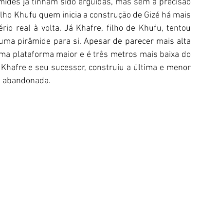
mides já tinham sido erguidas, mas sem a precisão 
ilho Khufu quem inicia a construção de Gizé há mais 
io real à volta. Já Khafre, filho de Khufu, tentou 
uma pirâmide para si. Apesar de parecer mais alta 
uma plataforma maior e é três metros mais baixa do 
Khafre e seu sucessor, construiu a última e menor 
oi abandonada.